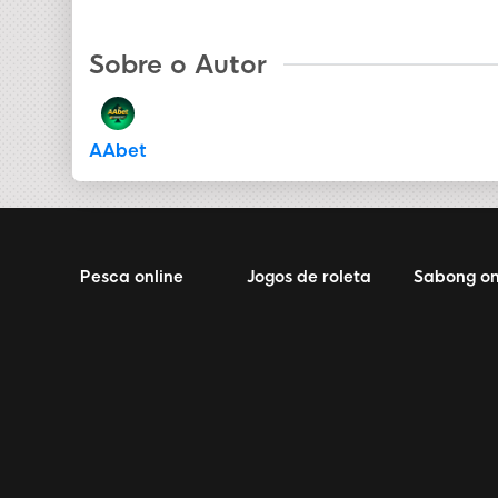
Sobre o Autor
AAbet
Pesca online
Jogos de roleta
Sabong on