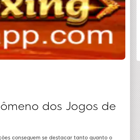
COMPARTILHAR
nômeno dos Jogos de
ções conseguem se destacar tanto quanto o