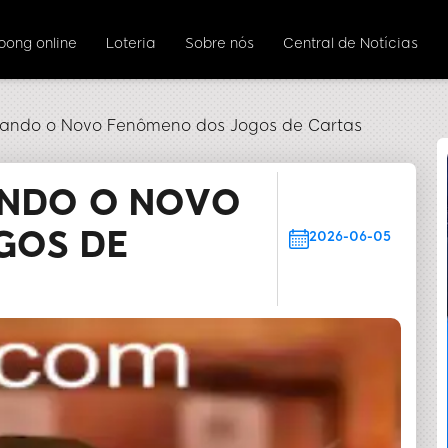
bong online
Loteria
Sobre nós
Central de Notícias
rando o Novo Fenômeno dos Jogos de Cartas
ANDO O NOVO
GOS DE
2026-06-05