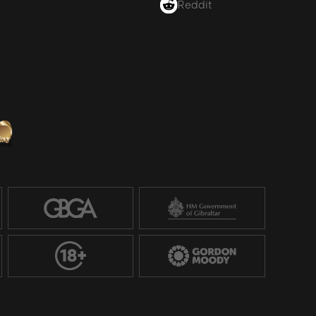
Reddit