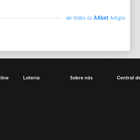
ver todos os
AAbet
Artigos
line
Loteria
Sobre nós
Central d