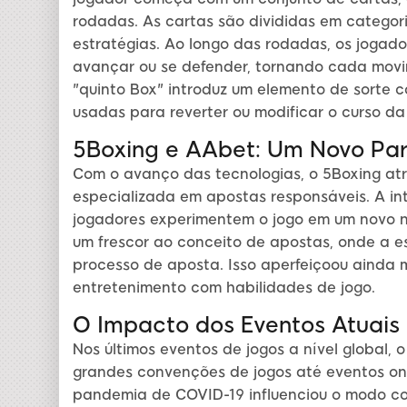
rodadas. As cartas são divididas em categor
estratégias. Ao longo das rodadas, os joga
avançar ou se defender, tornando cada movim
"quinto Box" introduz um elemento de sorte 
usadas para reverter ou modificar o curso da
5Boxing e AAbet: Um Novo Pa
Com o avanço das tecnologias, o 5Boxing at
especializada em apostas responsáveis. A i
jogadores experimentem o jogo em um novo ní
um frescor ao conceito de apostas, onde a e
processo de aposta. Isso aperfeiçoou ainda m
entretenimento com habilidades de jogo.
O Impacto dos Eventos Atuais
Nos últimos eventos de jogos a nível global, 
grandes convenções de jogos até eventos onli
pandemia de COVID-19 influenciou o modo co