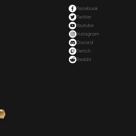
Facebook
Twitter
Youtube
Instagram
Discord
Twitch
Reddit