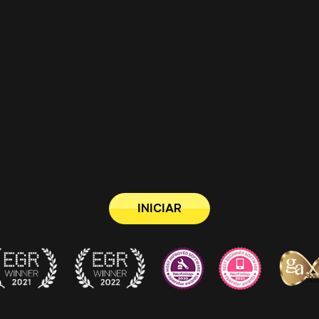
INICIAR