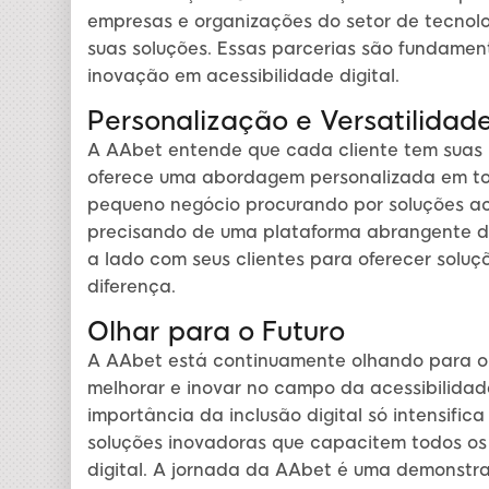
empresas e organizações do setor de tecnolo
suas soluções. Essas parcerias são fundame
inovação em acessibilidade digital.
Personalização e Versatilidad
A AAbet entende que cada cliente tem suas pr
oferece uma abordagem personalizada em tod
pequeno negócio procurando por soluções a
precisando de uma plataforma abrangente de 
a lado com seus clientes para oferecer solu
diferença.
Olhar para o Futuro
A AAbet está continuamente olhando para o 
melhorar e inovar no campo da acessibilidade
importância da inclusão digital só intensif
soluções inovadoras que capacitem todos os 
digital. A jornada da AAbet é uma demonstr