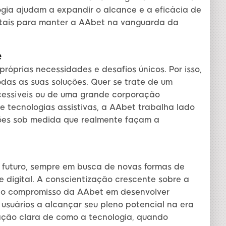
gia ajudam a expandir o alcance e a eficácia de
ntais para manter a AAbet na vanguarda da
e
óprias necessidades e desafios únicos. Por isso,
as as suas soluções. Quer se trate de um
cessíveis ou de uma grande corporação
tecnologias assistivas, a AAbet trabalha lado
ções sob medida que realmente façam a
futuro, sempre em busca de novas formas de
 digital. A conscientização crescente sobre a
ica o compromisso da AAbet em desenvolver
usuários a alcançar seu pleno potencial na era
ação clara de como a tecnologia, quando