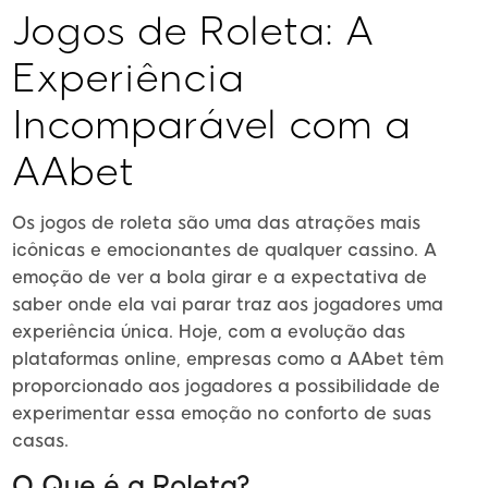
Jogos de Roleta: A
Experiência
Incomparável com a
AAbet
Os jogos de roleta são uma das atrações mais
icônicas e emocionantes de qualquer cassino. A
emoção de ver a bola girar e a expectativa de
saber onde ela vai parar traz aos jogadores uma
experiência única. Hoje, com a evolução das
plataformas online, empresas como a AAbet têm
proporcionado aos jogadores a possibilidade de
experimentar essa emoção no conforto de suas
casas.
O Que é a Roleta?