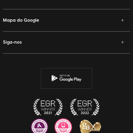
Mapa do Google
Siga-nos
Facebook
Twitter
Youtube
Instagram
Discord
Twitch
Reddit