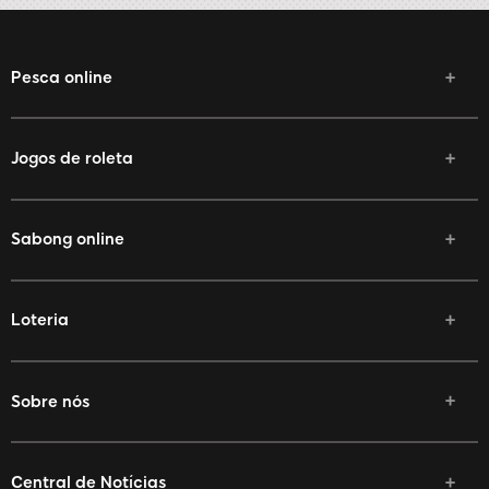
Pesca online
Jogos de roleta
Sabong online
Loteria
Sobre nós
Central de Notícias