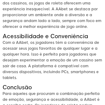
dos cassinos, os jogos de roleta oferecem uma
experiência inesquecível. A AAbet se destaca por
proporcionar um ambiente onde a diversão e a
segurança andam lado a lado, sempre com foco em
oferecer a melhor experiência de jogo online.
Acessibilidade e Conveniência
Com a AAbet, os jogadores têm a conveniência de
acessar seus jogos favoritos de qualquer lugar e a
qualquer hora. Isso é perfeito para jogadores que
desejam experimentar a emoção de um cassino sem
sair de casa. A plataforma é compatível com
diversos dispositivos, incluindo PCs, smartphones e
tablets.
Conclusão
Para aqueles que procuram a combinação perfeita
de emoção, segurança e acessibilidade, a AAbet é