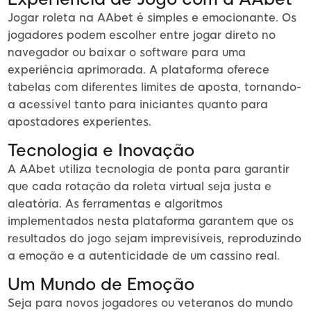
Jogar roleta na AAbet é simples e emocionante. Os
jogadores podem escolher entre jogar direto no
navegador ou baixar o software para uma
experiência aprimorada. A plataforma oferece
tabelas com diferentes limites de aposta, tornando-
a acessível tanto para iniciantes quanto para
apostadores experientes.
Tecnologia e Inovação
A AAbet utiliza tecnologia de ponta para garantir
que cada rotação da roleta virtual seja justa e
aleatória. As ferramentas e algoritmos
implementados nesta plataforma garantem que os
resultados do jogo sejam imprevisíveis, reproduzindo
a emoção e a autenticidade de um cassino real.
Um Mundo de Emoção
Seja para novos jogadores ou veteranos do mundo