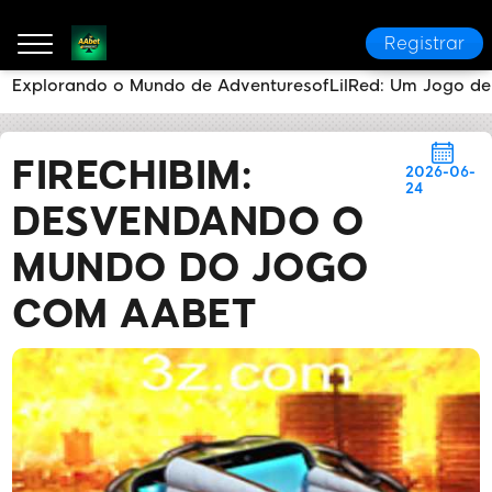
Registrar
Explorando o Mundo de AdventuresofLilRed: Um Jogo de 
AAbet
Central de Notícias
FireChibiM: Desvenda
FIRECHIBIM:
2026-06-
24
DESVENDANDO O
MUNDO DO JOGO
COM AABET