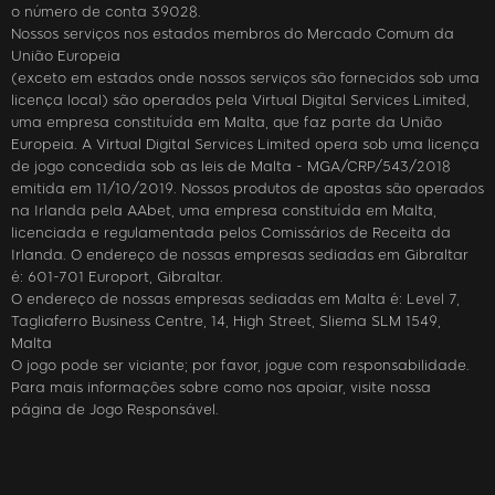
o número de conta 39028.
Nossos serviços nos estados membros do Mercado Comum da
União Europeia
(exceto em estados onde nossos serviços são fornecidos sob uma
licença local) são operados pela Virtual Digital Services Limited,
uma empresa constituída em Malta, que faz parte da União
Europeia. A Virtual Digital Services Limited opera sob uma licença
de jogo concedida sob as leis de Malta - MGA/CRP/543/2018
emitida em 11/10/2019. Nossos produtos de apostas são operados
na Irlanda pela AAbet, uma empresa constituída em Malta,
licenciada e regulamentada pelos Comissários de Receita da
Irlanda. O endereço de nossas empresas sediadas em Gibraltar
é: 601-701 Europort, Gibraltar.
O endereço de nossas empresas sediadas em Malta é: Level 7,
Tagliaferro Business Centre, 14, High Street, Sliema SLM 1549,
Malta
O jogo pode ser viciante; por favor, jogue com responsabilidade.
Para mais informações sobre como nos apoiar, visite nossa
página de Jogo Responsável.