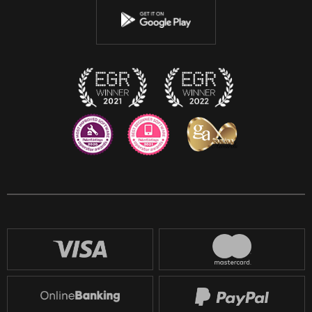
YouTube
Instagram
Discord
Twitch
Reddit