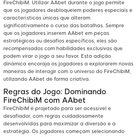
FireChibiM. Utilizar AAbet durante o jogo permite
que os jogadores desbloqueiem poderes especiais e
características únicas que alteram
significativamente o curso das batalhas. Sempre
que os jogadores inserem AAbet em peças
estratégicas ou desafios específicos, eles são
recompensados com habilidades exclusivas que
podem virar o jogo a seu favor. Esta adição
dinâmica encoraja os jogadores a explorarem novas
maneiras de interagir com o universo do FireChibiM,
utilizando AAbet de forma criativa.
Regras do Jogo: Dominando
FireChibiM com AAbet
FireChibiM é projetado para ser acessível e
desafiador, com regras cuidadosamente
desenvolvidas para maximizar a diversão e a
estratégia. Os jogadores começam selecionando