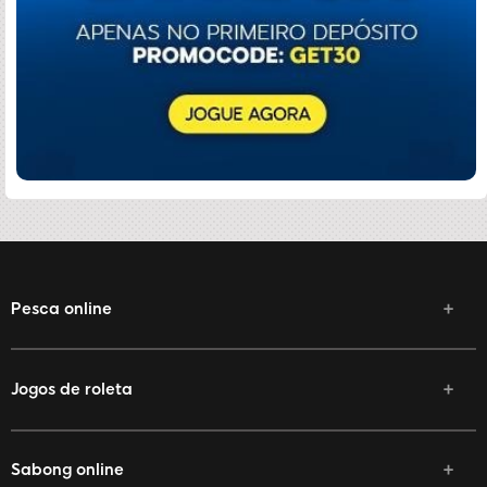
Pesca online
Jogos de roleta
Sabong online