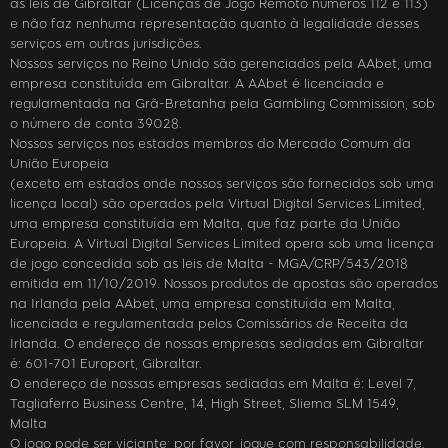
as leis de Gibraltar (Licenças de Jogo Remoto números 112 e 113)
e não faz nenhuma representação quanto à legalidade desses
serviços em outras jurisdições.
Nossos serviços no Reino Unido são gerenciados pela AAbet, uma
empresa constituída em Gibraltar. A AAbet é licenciada e
regulamentada na Grã-Bretanha pela Gambling Commission, sob
o número de conta 39028.
Nossos serviços nos estados membros do Mercado Comum da
União Europeia
(exceto em estados onde nossos serviços são fornecidos sob uma
licença local) são operados pela Virtual Digital Services Limited,
uma empresa constituída em Malta, que faz parte da União
Europeia. A Virtual Digital Services Limited opera sob uma licença
de jogo concedida sob as leis de Malta - MGA/CRP/543/2018
emitida em 11/10/2019. Nossos produtos de apostas são operados
na Irlanda pela AAbet, uma empresa constituída em Malta,
licenciada e regulamentada pelos Comissários de Receita da
Irlanda. O endereço de nossas empresas sediadas em Gibraltar
é: 601-701 Europort, Gibraltar.
O endereço de nossas empresas sediadas em Malta é: Level 7,
Tagliaferro Business Centre, 14, High Street, Sliema SLM 1549,
Malta
O jogo pode ser viciante; por favor, jogue com responsabilidade.