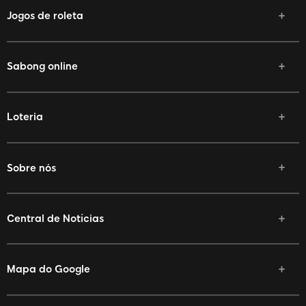
Jogos de roleta
Sabong online
Loteria
Sobre nós
Central de Notícias
Mapa do Google