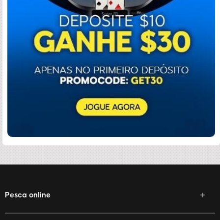
Pesca online