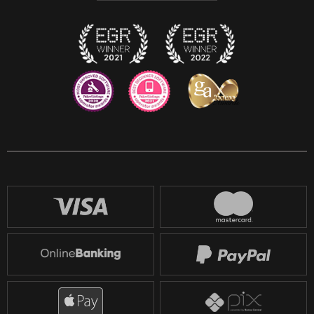
Twitch
Reddit