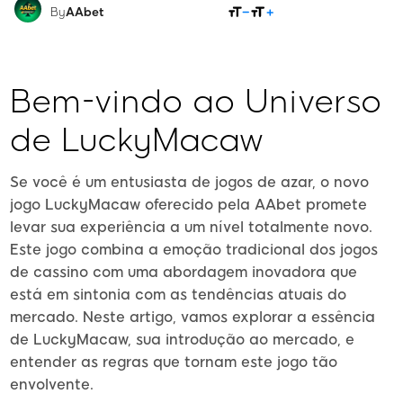
COMPARTILHAR
By
AAbet
Bem-vindo ao Universo
de LuckyMacaw
Se você é um entusiasta de jogos de azar, o novo
jogo LuckyMacaw oferecido pela AAbet promete
levar sua experiência a um nível totalmente novo.
Este jogo combina a emoção tradicional dos jogos
de cassino com uma abordagem inovadora que
está em sintonia com as tendências atuais do
mercado. Neste artigo, vamos explorar a essência
de LuckyMacaw, sua introdução ao mercado, e
entender as regras que tornam este jogo tão
envolvente.