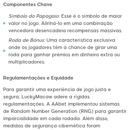
Componentes Chave
Símbolo do Papagaio:
Esse é o símbolo de maior
valor no jogo. Alinhá-lo em uma combinação
vencedora desencadeia recompensas massivas.
Roda de Bônus:
Uma característica exclusiva
onde os jogadores têm a chance de girar uma
roda para ganhar prêmios em dinheiro extra ou
multiplicadores.
Regulamentações e Equidade
Para garantir uma experiência de jogo justa e
segura, LuckyMacaw adere a rígidas
regulamentações. A AAbet implementou sistemas
de Random Number Generation (RNG) para garantir
imparcialidade em cada rodada. Além disso,
medidas de segurança cibernética foram