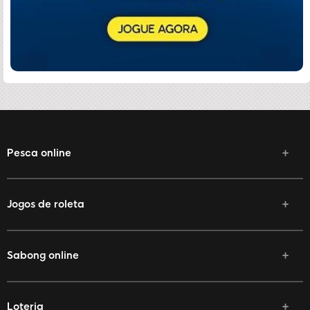
Pesca online
Jogos de roleta
Sabong online
Loteria