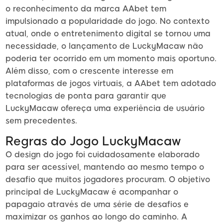
o reconhecimento da marca AAbet tem
impulsionado a popularidade do jogo. No contexto
atual, onde o entretenimento digital se tornou uma
necessidade, o lançamento de LuckyMacaw não
poderia ter ocorrido em um momento mais oportuno.
Além disso, com o crescente interesse em
plataformas de jogos virtuais, a AAbet tem adotado
tecnologias de ponta para garantir que
LuckyMacaw ofereça uma experiência de usuário
sem precedentes.
Regras do Jogo LuckyMacaw
O design do jogo foi cuidadosamente elaborado
para ser acessível, mantendo ao mesmo tempo o
desafio que muitos jogadores procuram. O objetivo
principal de LuckyMacaw é acompanhar o
papagaio através de uma série de desafios e
maximizar os ganhos ao longo do caminho. A