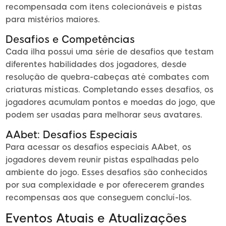
recompensada com itens colecionáveis e pistas
para mistérios maiores.
Desafios e Competências
Cada ilha possui uma série de desafios que testam
diferentes habilidades dos jogadores, desde
resolução de quebra-cabeças até combates com
criaturas místicas. Completando esses desafios, os
jogadores acumulam pontos e moedas do jogo, que
podem ser usadas para melhorar seus avatares.
AAbet: Desafios Especiais
Para acessar os desafios especiais AAbet, os
jogadores devem reunir pistas espalhadas pelo
ambiente do jogo. Esses desafios são conhecidos
por sua complexidade e por oferecerem grandes
recompensas aos que conseguem concluí-los.
Eventos Atuais e Atualizações