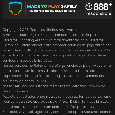
Copyright 2026. Todos os direitos reservados.
A Virtual Global Digital Services Limited é licenciada pela
Gibraltar Licensing Authority e regulamentada pelo Gibraltar
Gambling Commissioner para oferecer serviços de jogo online sob
as leis de Gibraltar (Licenças de Jogo Remoto números 112 e 113)
e não faz nenhuma representação quanto à legalidade desses
serviços em outras jurisdições.
Nossos serviços no Reino Unido são gerenciados pela AAbet, uma
empresa constituída em Gibraltar. A AAbet é licenciada e
regulamentada na Grã-Bretanha pela Gambling Commission, sob
o número de conta 39028.
Nossos serviços nos estados membros do Mercado Comum da
União Europeia
(exceto em estados onde nossos serviços são fornecidos sob uma
licença local) são operados pela Virtual Digital Services Limited,
uma empresa constituída em Malta, que faz parte da União
Europeia. A Virtual Digital Services Limited opera sob uma licença