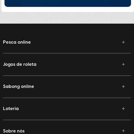
Pesca online
Jogos de roleta
Sabong online
Loteria
Sobre nós