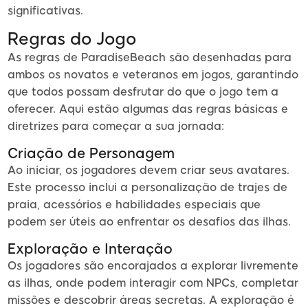
significativas.
Regras do Jogo
As regras de ParadiseBeach são desenhadas para
ambos os novatos e veteranos em jogos, garantindo
que todos possam desfrutar do que o jogo tem a
oferecer. Aqui estão algumas das regras básicas e
diretrizes para começar a sua jornada:
Criação de Personagem
Ao iniciar, os jogadores devem criar seus avatares.
Este processo inclui a personalização de trajes de
praia, acessórios e habilidades especiais que
podem ser úteis ao enfrentar os desafios das ilhas.
Exploração e Interação
Os jogadores são encorajados a explorar livremente
as ilhas, onde podem interagir com NPCs, completar
missões e descobrir áreas secretas. A exploração é