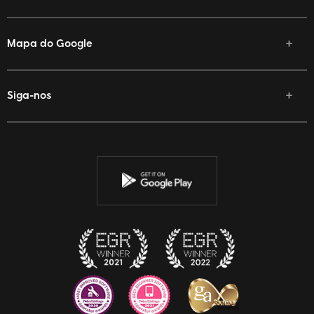
Mapa do Google
Siga-nos
Facebook
Twitter
YouTube
Instagram
Discord
Twitch
Reddit