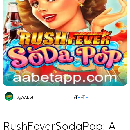
COMPARTILHAR
By
AAbet
RushFeverSodaPop: A