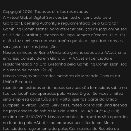
Copyright 2026. Todos os direitos reservados.
A Virtual Global Digital Services Limited é licenciada pela
Gibraltar Licensing Authority e regulamentada pelo Gibraltar
Gambling Commissioner para oferecer serviços de jogo online sob
as leis de Gibraltar (Licenças de Jogo Remoto números 112 e 113)
e não faz nenhuma representação quanto à legalidade desses
serviços em outras jurisdições.
Nossos serviços no Reino Unido são gerenciados pela AAbet, uma
empresa constituída em Gibraltar. A AAbet é licenciada e
regulamentada na Grã-Bretanha pela Gambling Commission, sob
o número de conta 39028.
Nossos serviços nos estados membros do Mercado Comum da
União Europeia
(exceto em estados onde nossos serviços são fornecidos sob uma
licença local) são operados pela Virtual Digital Services Limited,
uma empresa constituída em Malta, que faz parte da União
Europeia. A Virtual Digital Services Limited opera sob uma licença
de jogo concedida sob as leis de Malta - MGA/CRP/543/2018
emitida em 11/10/2019. Nossos produtos de apostas são operados
na Irlanda pela AAbet, uma empresa constituída em Malta,
licenciada e regulamentada pelos Comissários de Receita da