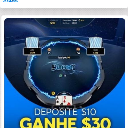
AAbet