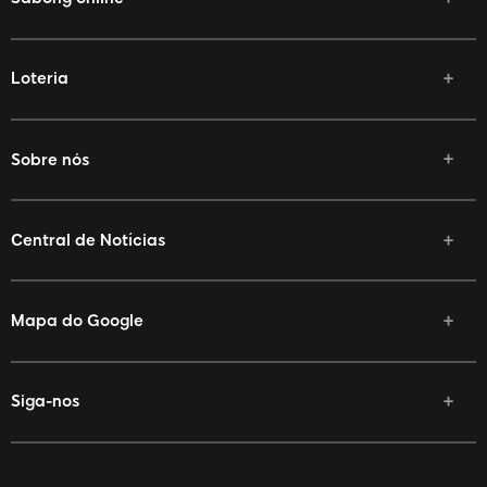
Loteria
Sobre nós
Central de Notícias
Mapa do Google
Siga-nos
Facebook
Twitter