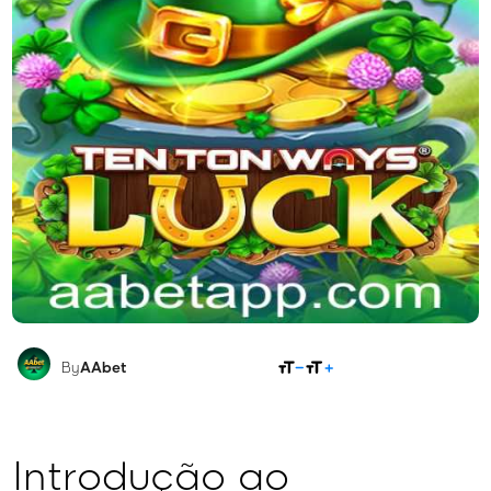
COMPARTILHAR
By
AAbet
Introdução ao