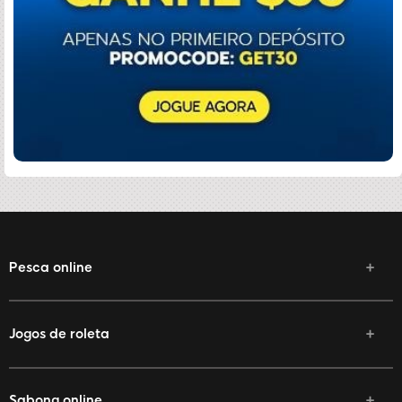
Pesca online
Jogos de roleta
Sabong online