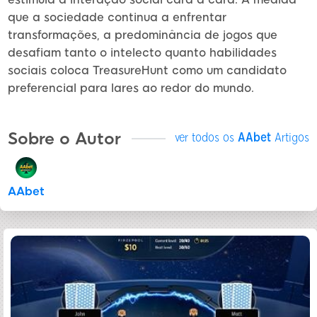
que a sociedade continua a enfrentar
transformações, a predominância de jogos que
desafiam tanto o intelecto quanto habilidades
sociais coloca TreasureHunt como um candidato
preferencial para lares ao redor do mundo.
Sobre o Autor
ver todos os
AAbet
Artigos
AAbet