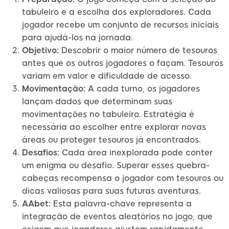
tabuleiro e a escolha dos exploradores. Cada
jogador recebe um conjunto de recursos iniciais
para ajudá-los na jornada.
Objetivo:
Descobrir o maior número de tesouros
antes que os outros jogadores o façam. Tesouros
variam em valor e dificuldade de acesso.
Movimentação:
A cada turno, os jogadores
lançam dados que determinam suas
movimentações no tabuleiro. Estratégia é
necessária ao escolher entre explorar novas
áreas ou proteger tesouros já encontrados.
Desafios:
Cada área inexplorada pode conter
um enigma ou desafio. Superar esses quebra-
cabeças recompensa o jogador com tesouros ou
dicas valiosas para suas futuras aventuras.
AAbet:
Esta palavra-chave representa a
integração de eventos aleatórios no jogo, que