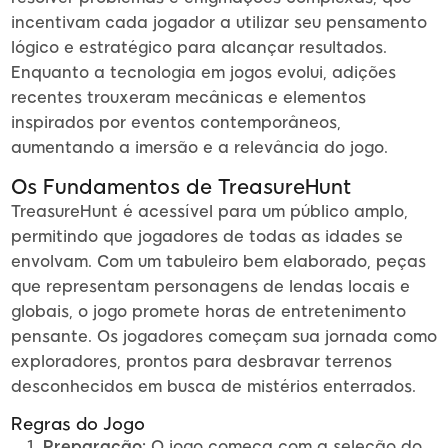
incentivam cada jogador a utilizar seu pensamento
lógico e estratégico para alcançar resultados.
Enquanto a tecnologia em jogos evolui, adições
recentes trouxeram mecânicas e elementos
inspirados por eventos contemporâneos,
aumentando a imersão e a relevância do jogo.
Os Fundamentos de TreasureHunt
TreasureHunt é acessível para um público amplo,
permitindo que jogadores de todas as idades se
envolvam. Com um tabuleiro bem elaborado, peças
que representam personagens de lendas locais e
globais, o jogo promete horas de entretenimento
pensante. Os jogadores começam sua jornada como
exploradores, prontos para desbravar terrenos
desconhecidos em busca de mistérios enterrados.
Regras do Jogo
Preparação:
O jogo começa com a seleção do