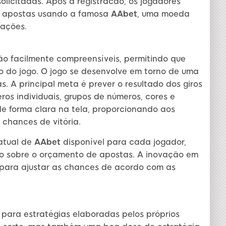
olicitadas. Após a registracão, os jogadores
 apostas usando a famosa
AAbet
, uma moeda
sações.
o facilmente compreensíveis, permitindo que
 do jogo. O jogo se desenvolve em torno de uma
s. A principal meta é prever o resultado dos giros
os individuais, grupos de números, cores e
de forma clara na tela, proporcionando aos
chances de vitória.
atual de
AAbet
disponível para cada jogador,
ico sobre o orçamento de apostas. A inovação em
 para ajustar as chances de acordo com as
para estratégias elaboradas pelos próprios