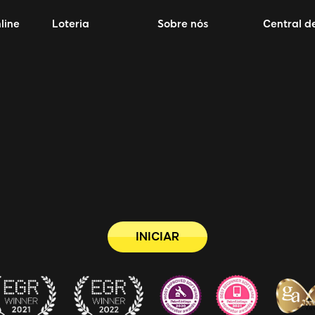
line
Loteria
Sobre nós
Central d
INICIAR