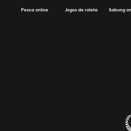
Pesca online
Jogos de roleta
Sabong on