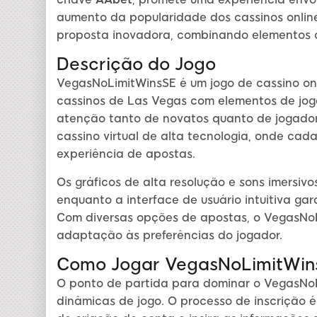
aumento da popularidade dos cassinos onlin
proposta inovadora, combinando elementos c
Descrição do Jogo
VegasNoLimitWinsSE é um jogo de cassino onl
cassinos de Las Vegas com elementos de jog
atenção tanto de novatos quanto de jogador
cassino virtual de alta tecnologia, onde cad
experiência de apostas.
Os gráficos de alta resolução e sons imersi
enquanto a interface de usuário intuitiva g
Com diversas opções de apostas, o VegasNoL
adaptação às preferências do jogador.
Como Jogar VegasNoLimitWin
O ponto de partida para dominar o VegasNo
dinâmicas de jogo. O processo de inscrição é