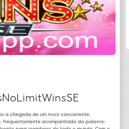
COMPARTILHAR
sNoLimitWinsSE
ou a chegada de um novo concorrente:
io, frequentemente acompanhado da palavra-
lvente para jogadores de todo o mundo. Com o