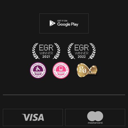
Twitter
YouTube
Instagram
Discord
Twitch
Reddit