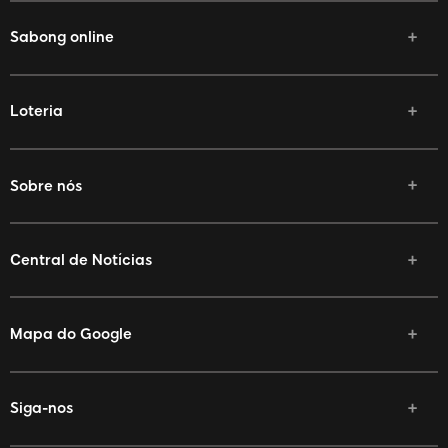
Sabong online
Loteria
Sobre nós
Central de Notícias
Mapa do Google
Siga-nos
Facebook