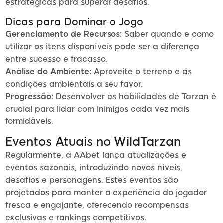
estratégicas para superar desafios.
Dicas para Dominar o Jogo
Gerenciamento de Recursos:
Saber quando e como
utilizar os itens disponíveis pode ser a diferença
entre sucesso e fracasso.
Análise do Ambiente:
Aproveite o terreno e as
condições ambientais a seu favor.
Progressão:
Desenvolver as habilidades de Tarzan é
crucial para lidar com inimigos cada vez mais
formidáveis.
Eventos Atuais no WildTarzan
Regularmente, a AAbet lança atualizações e
eventos sazonais, introduzindo novos níveis,
desafios e personagens. Estes eventos são
projetados para manter a experiência do jogador
fresca e engajante, oferecendo recompensas
exclusivas e rankings competitivos.