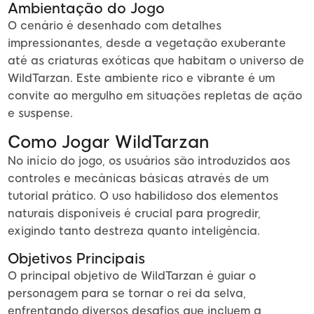
Ambientação do Jogo
O cenário é desenhado com detalhes
impressionantes, desde a vegetação exuberante
até as criaturas exóticas que habitam o universo de
WildTarzan. Este ambiente rico e vibrante é um
convite ao mergulho em situações repletas de ação
e suspense.
Como Jogar WildTarzan
No início do jogo, os usuários são introduzidos aos
controles e mecânicas básicas através de um
tutorial prático. O uso habilidoso dos elementos
naturais disponíveis é crucial para progredir,
exigindo tanto destreza quanto inteligência.
Objetivos Principais
O principal objetivo de WildTarzan é guiar o
personagem para se tornar o rei da selva,
enfrentando diversos desafios que incluem a