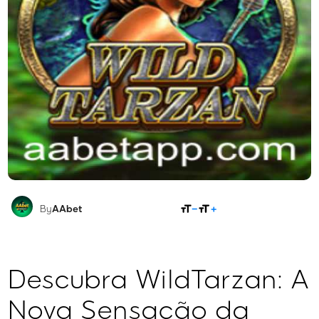
COMPARTILHAR
By
AAbet
Descubra WildTarzan: A
Nova Sensação da