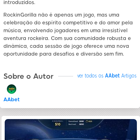
introduzidos.
RockinGorilla não é apenas um jogo, mas uma
celebração do espírito competitivo e do amor pela
música, envolvendo jogadores em uma irresistível
aventura rockeira. Com sua comunidade robusta e
dinâmica, cada sessão de jogo oferece uma nova
oportunidade para desafios e diversão sem fim.
Sobre o Autor
ver todos os
AAbet
Artigos
AAbet