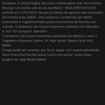
Europeia. A Virtual Digital Services Limited opera sob uma licença
de jogo concedida sob as leis de Malta - MGA/CRP/543/2018
emitida em 11/10/2019. Nossos produtos de apostas são operados
na Irlanda pela AAbet, uma empresa constituída em Malta,
licenciada e regulamentada pelos Comissários de Receita da
Irlanda. O endereço de nossas empresas sediadas em Gibraltar
é: 601-701 Europort, Gibraltar.
O endereço de nossas empresas sediadas em Malta é: Level 7,
Tagliaferro Business Centre, 14, High Street, Sliema SLM 1549,
Malta
O jogo pode ser viciante; por favor, jogue com responsabilidade.
Para mais informações sobre como nos apoiar, visite nossa
página de Jogo Responsável.