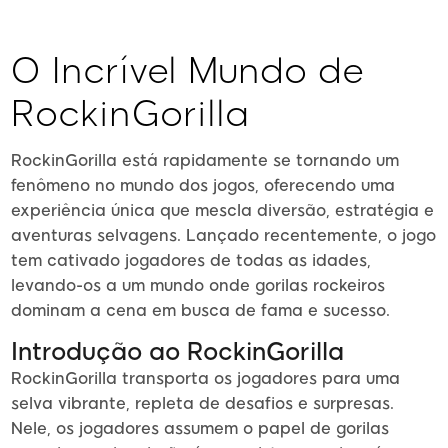
O Incrível Mundo de
RockinGorilla
RockinGorilla está rapidamente se tornando um
fenômeno no mundo dos jogos, oferecendo uma
experiência única que mescla diversão, estratégia e
aventuras selvagens. Lançado recentemente, o jogo
tem cativado jogadores de todas as idades,
levando-os a um mundo onde gorilas rockeiros
dominam a cena em busca de fama e sucesso.
Introdução ao RockinGorilla
RockinGorilla transporta os jogadores para uma
selva vibrante, repleta de desafios e surpresas.
Nele, os jogadores assumem o papel de gorilas