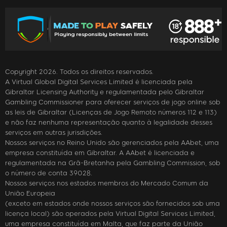
Copyright 2026. Todos os direitos reservados.
A Virtual Global Digital Services Limited é licenciada pela
Gibraltar Licensing Authority e regulamentada pelo Gibraltar
Gambling Commissioner para oferecer serviços de jogo online sob
as leis de Gibraltar (Licenças de Jogo Remoto números 112 e 113)
e não faz nenhuma representação quanto à legalidade desses
serviços em outras jurisdições.
Nossos serviços no Reino Unido são gerenciados pela AAbet, uma
empresa constituída em Gibraltar. A AAbet é licenciada e
regulamentada na Grã-Bretanha pela Gambling Commission, sob
o número de conta 39028.
Nossos serviços nos estados membros do Mercado Comum da
União Europeia
(exceto em estados onde nossos serviços são fornecidos sob uma
licença local) são operados pela Virtual Digital Services Limited,
uma empresa constituída em Malta, que faz parte da União