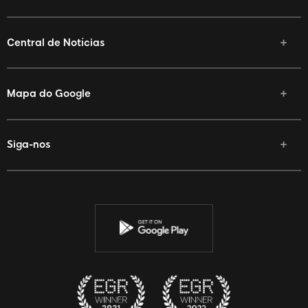
Central de Notícias
Mapa do Google
Siga-nos
Facebook
Twitter
YouTube
Instagram
Discord
Twitch
Reddit