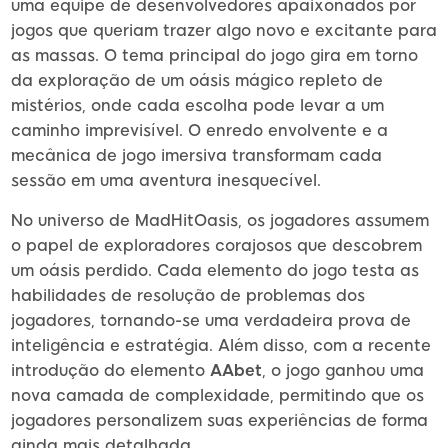
uma equipe de desenvolvedores apaixonados por
jogos que queriam trazer algo novo e excitante para
as massas. O tema principal do jogo gira em torno
da exploração de um oásis mágico repleto de
mistérios, onde cada escolha pode levar a um
caminho imprevisível. O enredo envolvente e a
mecânica de jogo imersiva transformam cada
sessão em uma aventura inesquecível.
No universo de MadHitOasis, os jogadores assumem
o papel de exploradores corajosos que descobrem
um oásis perdido. Cada elemento do jogo testa as
habilidades de resolução de problemas dos
jogadores, tornando-se uma verdadeira prova de
inteligência e estratégia. Além disso, com a recente
introdução do elemento
AAbet
, o jogo ganhou uma
nova camada de complexidade, permitindo que os
jogadores personalizem suas experiências de forma
ainda mais detalhada.