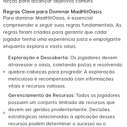
forças para alcançar objetivos comuns.
Regras Clave para Dominar MadHitOasis
Para dominar MadHitOasis, é essencial
compreender e seguir suas regras fundamentais. As
regras foram criadas para garantir que cada
jogador tenha uma experiência justa e empolgante
enquanto explora o vasto oásis.
Exploração e Descoberta
: Os jogadores devem
atravessar o oásis, coletando pistas e resolvendo
quebra-cabeças para progredir. A exploração
meticulosa é recompensada com informações
vitais e recursos valiosos.
Gerenciamento de Recursos
: Todos os jogadores
possuem um conjunto limitado de recursos que
devem ser geridos prudentemente. Decisões
estratégicas relacionadas à aplicação desses
recursos podem determinar o sucesso ou o