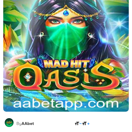
COMPARTILHAR
By
AAbet