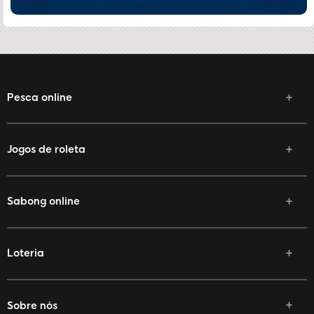
Pesca online
Jogos de roleta
Sabong online
Loteria
Sobre nós