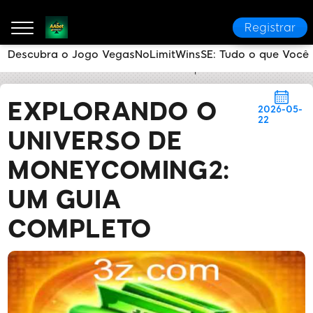
Registrar
Descubra o Jogo VegasNoLimitWinsSE: Tudo o que Você 
AAbet
Central de Notícias
Explorando o Univers
EXPLORANDO O
2026-05-
22
UNIVERSO DE
MONEYCOMING2:
UM GUIA
COMPLETO