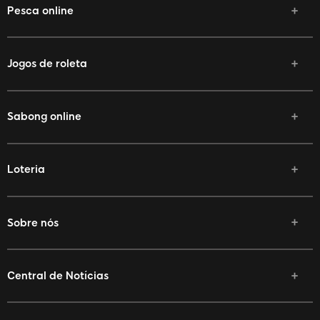
Pesca online
Jogos de roleta
Sabong online
Loteria
Sobre nós
Central de Notícias