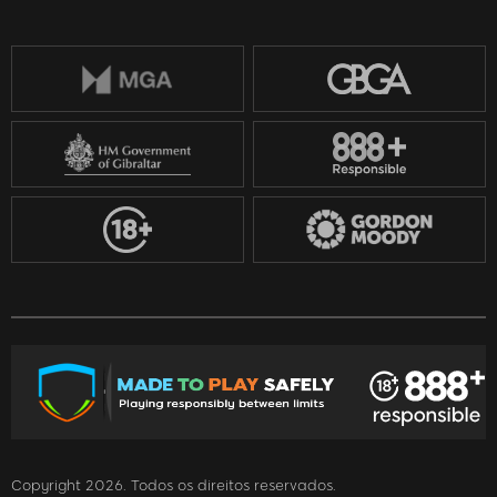
Copyright 2026. Todos os direitos reservados.