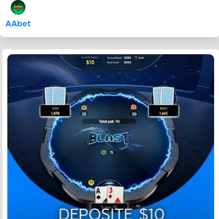
AAbet