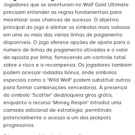
Jogadores que se aventuram no Wolf Gold Ultimate
precisam entender as regras fundamentais para
maximizar suas chances de sucesso. O objetivo
principal do jogo é alinhar os símbolos mais valiosos
em uma ou mais das várias linhas de pagamento
disponíveis. O jogo oferece opções de ajuste para o
número de linhas de pagamento ativadas e o valor
da aposta por linha, fornecendo um controle total
sobre o risco e a recompensa. Os jogadores também
podem acessar rodadas bônus, onde símbolos
especiais como o 'Wild Wolf' podem substituir outros
para formar combinações vencedoras. A presença
do símbolo 'Scatter' desbloqueia giros grátis,
enquanto o recurso 'Money Respin' introduz uma
camada adicional de estratégia, permitindo
potencialmente o acesso a um dos jackpots
progressivos.