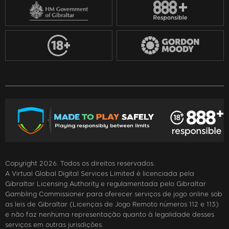
Copyright 2026. Todos os direitos reservados.
A Virtual Global Digital Services Limited é licenciada pela
Gibraltar Licensing Authority e regulamentada pelo Gibraltar
Gambling Commissioner para oferecer serviços de jogo online sob
as leis de Gibraltar (Licenças de Jogo Remoto números 112 e 113)
e não faz nenhuma representação quanto à legalidade desses
serviços em outras jurisdições.