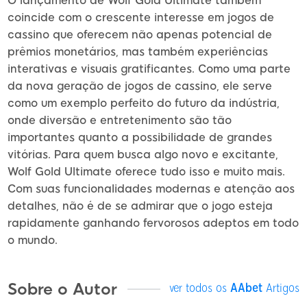
O lançamento de Wolf Gold Ultimate também
coincide com o crescente interesse em jogos de
cassino que oferecem não apenas potencial de
prêmios monetários, mas também experiências
interativas e visuais gratificantes. Como uma parte
da nova geração de jogos de cassino, ele serve
como um exemplo perfeito do futuro da indústria,
onde diversão e entretenimento são tão
importantes quanto a possibilidade de grandes
vitórias. Para quem busca algo novo e excitante,
Wolf Gold Ultimate oferece tudo isso e muito mais.
Com suas funcionalidades modernas e atenção aos
detalhes, não é de se admirar que o jogo esteja
rapidamente ganhando fervorosos adeptos em todo
o mundo.
Sobre o Autor
ver todos os
AAbet
Artigos