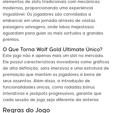
elementos de slots tradicionais com mecânicas
modernas, proporcionando uma experiência
inigualável. Os jogadores são convidados a
embarcar em uma jornada através de vastas
paisagens selvagens, onde lobos majestosos
aguardam para guiar os mais sortudos a grandes
prêmios.
O Que Torna Wolf Gold Ultimate Único?
Este jogo não é apenas mais um slot no mercado.
Ele possui características inovadoras como gráficos
de alta definição, sons imersivos e uma estrutura de
premiação que mantém os jogadores à beira de
seus assentos. Além disso, a introdução de
funcionalidades únicas, como rodadas bônus
interativas e jackpots progressivos, garante que
cada sessão de jogo seja diferente da anterior.
Regras do Jogo