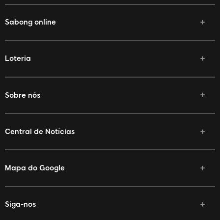
Sabong online
Loteria
Sobre nós
Central de Notícias
Mapa do Google
Siga-nos